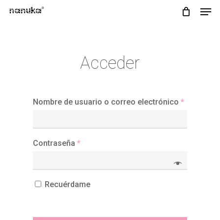
Men
Skip
to
main
content
Acceder
Nombre de usuario o correo electrónico
*
Contraseña
*
Recuérdame